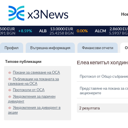
Но
Профил
Вътрешна информация
Финансови отчети
О
Типове публикации
Елеа кепитъл холдин
Покани за свикване на ОСА
Протокол от Общо събрание
Публикации на поканата за
свикване на ОСА
Представяне на покана за с
Протоколи от ОСА
акционерите
Уведомления за паричен
дивидент
Уведомления за дивидент в
2 резултата
акции