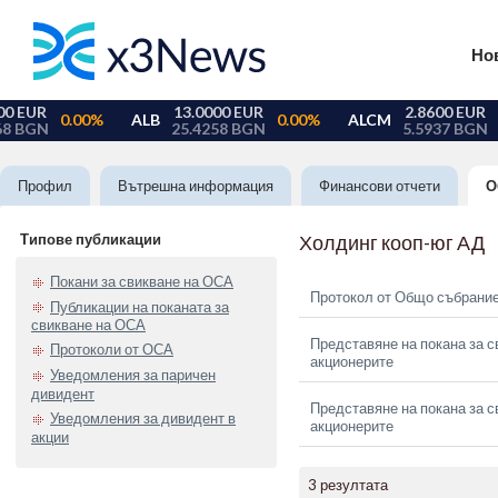
Но
Профил
Вътрешна информация
Финансови отчети
О
Типове публикации
Холдинг кооп-юг АД
Покани за свикване на ОСА
Протокол от Общо събрание
Публикации на поканата за
свикване на ОСА
Представяне на покана за с
Протоколи от ОСА
акционерите
Уведомления за паричен
дивидент
Представяне на покана за с
Уведомления за дивидент в
акционерите
акции
3 резултата