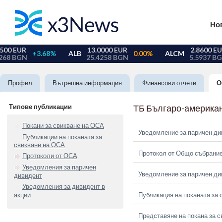
Но
Профил
Вътрешна информация
Финансови отчети
О
Типове публикации
ТБ Българо-американ
Покани за свикване на ОСА
Уведомление за паричен ди
Публикации на поканата за
свикване на ОСА
Протокол от Общо събрание
Протоколи от ОСА
Уведомления за паричен
Уведомление за паричен ди
дивидент
Уведомления за дивидент в
акции
Публикация на поканата за 
Представяне на покана за с