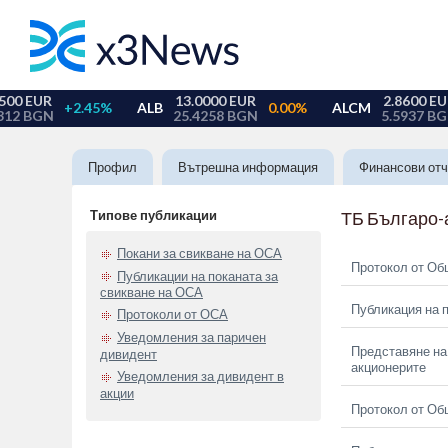
Профил
Вътрешна информация
Финансови отч
Типове публикации
ТБ Българо-
Покани за свикване на ОСА
Протокол от Об
Публикации на поканата за
свикване на ОСА
Публикация на п
Протоколи от ОСА
Уведомления за паричен
Представяне на 
дивидент
акционерите
Уведомления за дивидент в
акции
Протокол от Об