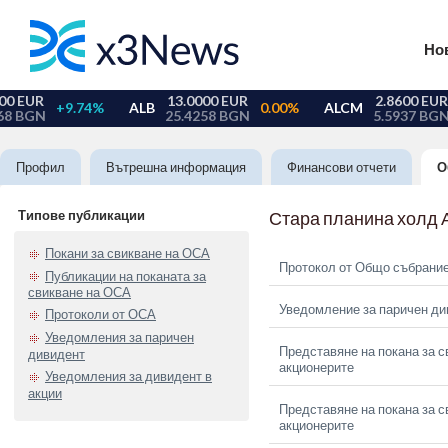
Но
Профил
Вътрешна информация
Финансови отчети
О
Типове публикации
Стара планина холд 
Покани за свикване на ОСА
Протокол от Общо събрание
Публикации на поканата за
свикване на ОСА
Уведомление за паричен ди
Протоколи от ОСА
Уведомления за паричен
Представяне на покана за с
дивидент
акционерите
Уведомления за дивидент в
акции
Представяне на покана за с
акционерите