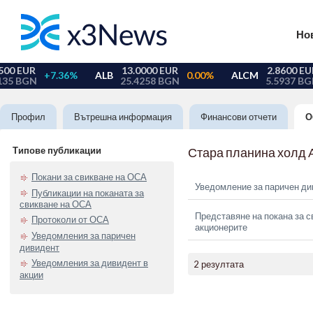
Но
Профил
Вътрешна информация
Финансови отчети
О
Типове публикации
Стара планина холд 
Покани за свикване на ОСА
Уведомление за паричен ди
Публикации на поканата за
свикване на ОСА
Представяне на покана за с
Протоколи от ОСА
акционерите
Уведомления за паричен
дивидент
Уведомления за дивидент в
2 резултата
акции