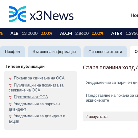
Но
Профил
Вътрешна информация
Финансови отчети
О
Типове публикации
Стара планина холд 
Покани за свикване на ОСА
Уведомление за паричен ди
Публикации на поканата за
свикване на ОСА
Представяне на покана за с
Протоколи от ОСА
акционерите
Уведомления за паричен
дивидент
Уведомления за дивидент в
2 резултата
акции