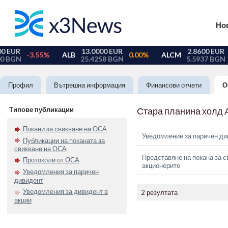
Но
Профил
Вътрешна информация
Финансови отчети
О
Типове публикации
Стара планина холд 
Покани за свикване на ОСА
Уведомление за паричен ди
Публикации на поканата за
свикване на ОСА
Представяне на покана за с
Протоколи от ОСА
акционерите
Уведомления за паричен
дивидент
Уведомления за дивидент в
2 резултата
акции