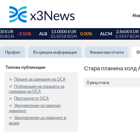
Но
Профил
Вътрешна информация
Финансови отчети
О
Типове публикации
Стара планина холд 
Покани за свикване на ОСА
0 резултата
Публикации на поканата за
свикване на ОСА
Протоколи от ОСА
Уведомления за паричен
дивидент
Уведомления за дивидент в
акции