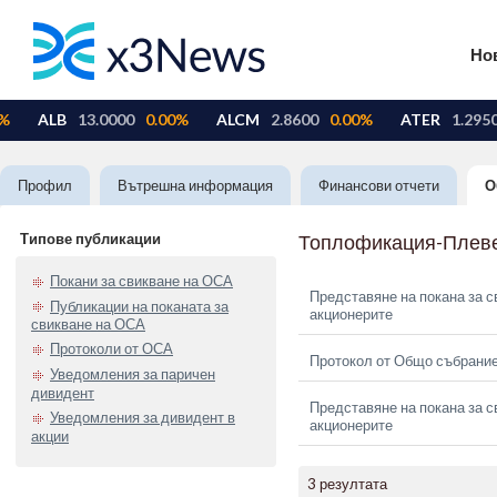
Но
Профил
Вътрешна информация
Финансови отчети
О
Типове публикации
Топлофикация-Плев
Покани за свикване на ОСА
Представяне на покана за с
Публикации на поканата за
акционерите
свикване на ОСА
Протоколи от ОСА
Протокол от Общо събрание
Уведомления за паричен
дивидент
Представяне на покана за с
Уведомления за дивидент в
акционерите
акции
3 резултата