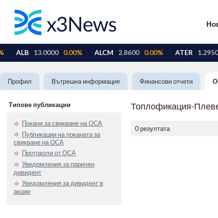
Но
Профил
Вътрешна информация
Финансови отчети
О
Типове публикации
Топлофикация-Плев
Покани за свикване на ОСА
0 резултата
Публикации на поканата за
свикване на ОСА
Протоколи от ОСА
Уведомления за паричен
дивидент
Уведомления за дивидент в
акции