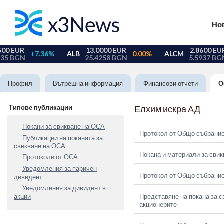
Но
Профил
Вътрешна информация
Финансови отчети
О
Типове публикации
Елхим искра АД
Покани за свикване на ОСА
Протокол от Общо събрание
Публикации на поканата за
свикване на ОСА
Покана и материали за сви
Протоколи от ОСА
Уведомления за паричен
Протокол от Общо събрание
дивидент
Уведомления за дивидент в
акции
Представяне на покана за с
акционерите