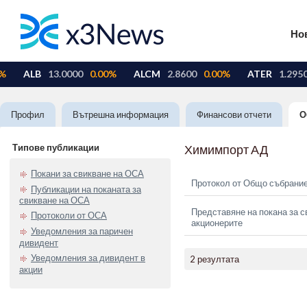
Но
Профил
Вътрешна информация
Финансови отчети
О
Типове публикации
Химимпорт АД
Покани за свикване на ОСА
Протокол от Общо събрание
Публикации на поканата за
свикване на ОСА
Представяне на покана за с
Протоколи от ОСА
акционерите
Уведомления за паричен
дивидент
Уведомления за дивидент в
2 резултата
акции