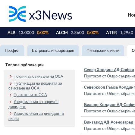
Но
Профил
Вътрешна информация
Финансови отчети
О
Типове публикации
Север Холдинг АД-София
Протокол от Общо събрание
Покани за свикване на ОСА
Публикации на поканата за
Северкооп Гъмза Холдин
свикване на ОСА
Протокол от Общо събрание
Протоколи от ОСА
Уведомления за паричен
Бианор Холдинг АД-Софи
дивидент
Протокол от Общо събрание
Уведомления за дивидент в
акции
Винзавод АД-Асеновград
Протокол от Общо събрание