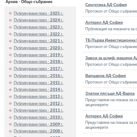
Архив - Общо събрание
Синтетика АД-София
Протокол от Общо събрание
Публикувани през -
2025
г.
Публикувани през -
2024
г.
Алтерко АД-София
Публикувани през -
2023
г.
Публикация на поканата за 
Публикувани през -
2022
г.
ТБ Първа Инвестиционна
Публикувани през -
2021
г.
Протокол от Общо събрание
Публикувани през -
2020
г.
Публикувани през -
2019
г.
Завод за шлиф. машини А
Публикувани през -
2018
г.
Протокол от Общо събрание
Публикувани през -
2017
г.
Публикувани през -
2016
г.
Вапцаров АД-София
Протокол от Общо събрание
Публикувани през -
2015
г.
Публикувани през -
2014
г.
Златни пясъци АД-Варна
Публикувани през -
2013
г.
Представяне на покана за с
Публикувани през -
2012
г.
акционерите
Публикувани през -
2011
г.
Алтерко АД-София
Публикувани през -
2010
г.
Представяне на покана за с
Публикувани през -
2009
г.
акционерите
Публикувани през -
2008
г.