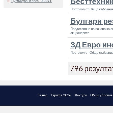
Бесттехни
Публикувани през -
2007
г.
Протокол от Общо събрание
Булгари р
Представяне на покана за с
акционерите
ЗД Евро и
Протокол от Общо събрание
796 резулта
За нас
Тарифа 2026
Фактури
Общи условия