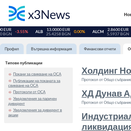
Но
Профил
Вътрешна информация
Финансови отчети
О
Типове публикации
Холдинг Н
Покани за свикване на ОСА
Протокол от Общо събрание
Публикации на поканата за
свикване на ОСА
ХД Дунав 
Протоколи от ОСА
Уведомления за паричен
Протокол от Общо събрание
дивидент
Уведомления за дивидент в
Индустриа
акции
ликвидаци