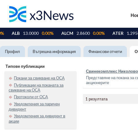
Но
Профил
Вътрешна информация
Финансови отчети
О
Типове публикации
Свинекомплекс Николово
Представяне на покана за с
Покани за свикване на ОСА
акционерите
Публикации на поканата за
свикване на ОСА
Протоколи от ОСА
1 резултата
Уведомления за паричен
дивидент
Уведомления за дивидент в
акции