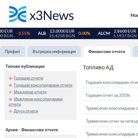
Но
Профил
Вътрешна информация
Финансови отчети
Типове публикации
Топливо АД
Годишни отчети
Годишен консолидиран отче
Годишни консолидирани отчети
Междинни отчети
Годишен отчет за 2018г.
Междинни консолидирани
отчети
Тримесечен консолидиран о
Други отчети
Тримесечен отчет за четвър
Архив - Финансови отчети
Тримесечен консолидиран от