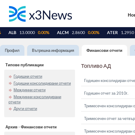
Но
Профил
Вътрешна информация
Финансови отчети
Типове публикации
Топливо АД
Годишни отчети
Годишен консолидиран отче
Годишни консолидирани отчети
Междинни отчети
Годишен отчет за 2010г.
Междинни консолидирани
отчети
Тримесечен консолидиран о
Други отчети
Тримесечен отчет за четвър
Архив - Финансови отчети
Тримесечен консолидиран от