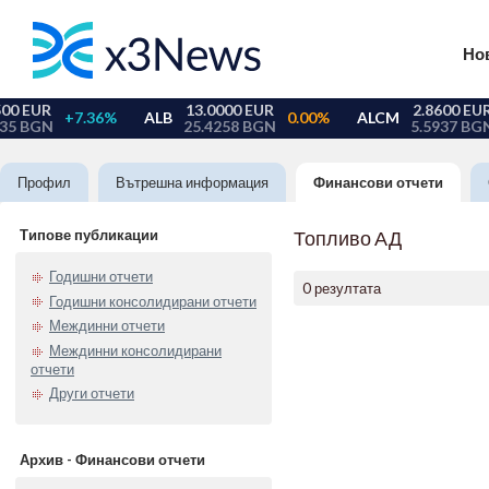
Но
Профил
Вътрешна информация
Финансови отчети
Типове публикации
Топливо АД
Годишни отчети
0 резултата
Годишни консолидирани отчети
Междинни отчети
Междинни консолидирани
отчети
Други отчети
Архив - Финансови отчети