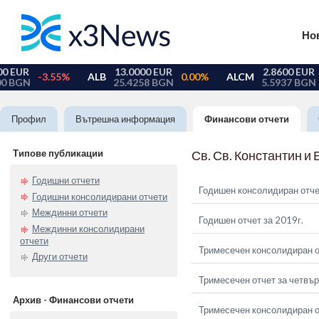
Но
Профил
Вътрешна информация
Финансови отчети
Типове публикации
Св. Св. Константин и
Годишни отчети
Годишен консолидиран отче
Годишни консолидирани отчети
Междинни отчети
Годишен отчет за 2019г.
Междинни консолидирани
отчети
Тримесечен консолидиран о
Други отчети
Тримесечен отчет за четвър
Архив - Финансови отчети
Тримесечен консолидиран от