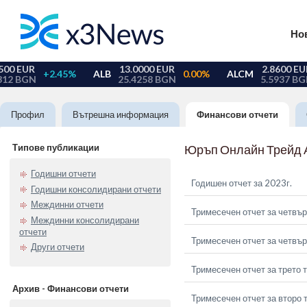
Но
Профил
Вътрешна информация
Финансови отчети
Типове публикации
Юръп Онлайн Трейд
Годишни отчети
Годишен отчет за 2023г.
Годишни консолидирани отчети
Междинни отчети
Тримесечен отчет за четвър
Междинни консолидирани
отчети
Тримесечен отчет за четвър
Други отчети
Тримесечен отчет за трето 
Архив - Финансови отчети
Тримесечен отчет за второ 