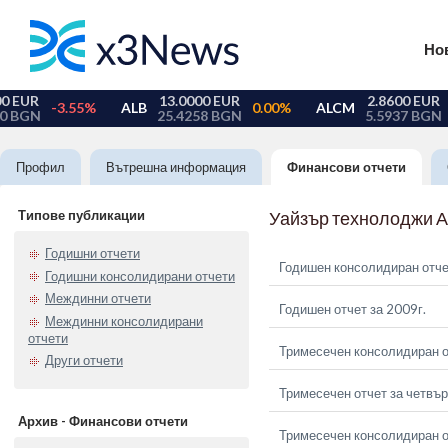
Но
Профил
Вътрешна информация
Финансови отчети
Типове публикации
Уайзър технолоджи 
Годишни отчети
Годишен консолидиран отче
Годишни консолидирани отчети
Междинни отчети
Годишен отчет за 2009г.
Междинни консолидирани
отчети
Тримесечен консолидиран о
Други отчети
Тримесечен отчет за четвър
Архив - Финансови отчети
Тримесечен консолидиран от