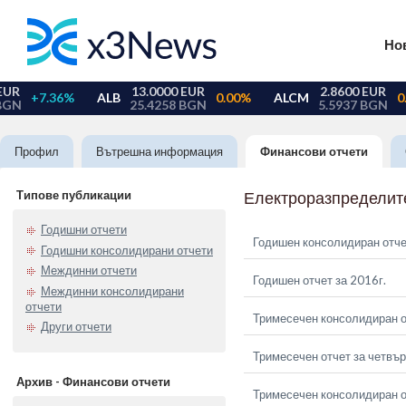
Но
Профил
Вътрешна информация
Финансови отчети
Типове публикации
Електроразпределит
Годишни отчети
Годишен консолидиран отче
Годишни консолидирани отчети
Междинни отчети
Годишен отчет за 2016г.
Междинни консолидирани
отчети
Тримесечен консолидиран о
Други отчети
Тримесечен отчет за четвър
Архив - Финансови отчети
Тримесечен консолидиран от