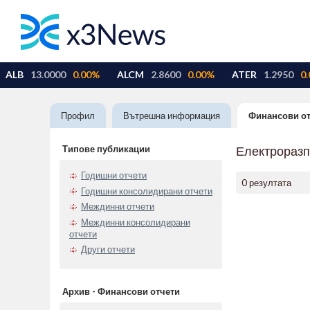
Профил
Вътрешна информация
Финансови о
Типове публикации
Електрораз
Годишни отчети
0 резултата
Годишни консолидирани отчети
Междинни отчети
Междинни консолидирани
отчети
Други отчети
Архив - Финансови отчети