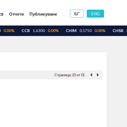
БГ
ENG
Отчети
Публикуване
Страница: (0 от 0)