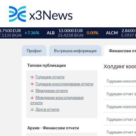
Профил
Вътрешна информация
Финансови о
Типове публикации
Холдинг коо
Годишни отчети
Годишен консол
Годишни консолидирани отчети
Междинни отчети
Годишен отчет з
Междинни консолидирани
отчети
Годишен консол
Други отчети
Годишен отчет з
Архив - Финансови отчети
Годишен отчет з