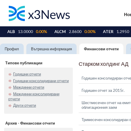
Но
Профил
Вътрешна информация
Финансови отчети
Типове публикации
Старком холдинг АД
Годишни отчети
Годишен консолидиран отче
Годишни консолидирани отчети
Междинни отчети
Годишен отчет за 2015г.
Междинни консолидирани
отчети
Шестмесечен отчет на емите
Други отчети
облигационния заем
Тримесечен консолидиран о
Архив - Финансови отчети