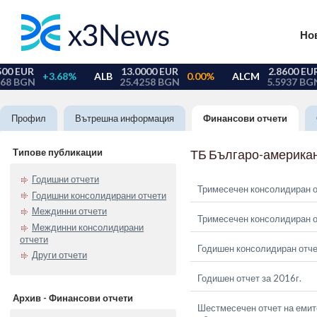
Но
Профил
Вътрешна информация
Финансови отчети
Типове публикации
ТБ Българо-американ
Годишни отчети
Тримесечен консолидиран о
Годишни консолидирани отчети
Междинни отчети
Тримесечен консолидиран от
Междинни консолидирани
отчети
Годишен консолидиран отче
Други отчети
Годишен отчет за 2016г.
Архив - Финансови отчети
Шестмесечен отчет на емите