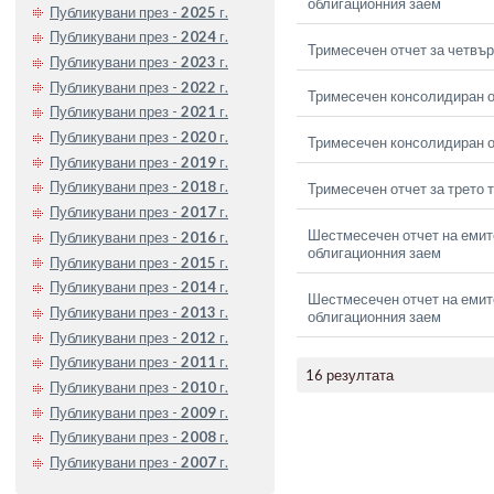
облигационния заем
Публикувани през -
2025
г.
Публикувани през -
2024
г.
Тримесечен отчет за четвър
Публикувани през -
2023
г.
Публикувани през -
2022
г.
Тримесечен консолидиран о
Публикувани през -
2021
г.
Публикувани през -
2020
г.
Тримесечен консолидиран от
Публикувани през -
2019
г.
Публикувани през -
2018
г.
Тримесечен отчет за трето 
Публикувани през -
2017
г.
Шестмесечен отчет на емите
Публикувани през -
2016
г.
облигационния заем
Публикувани през -
2015
г.
Публикувани през -
2014
г.
Шестмесечен отчет на емите
Публикувани през -
2013
г.
облигационния заем
Публикувани през -
2012
г.
Публикувани през -
2011
г.
16 резултата
Публикувани през -
2010
г.
Публикувани през -
2009
г.
Публикувани през -
2008
г.
Публикувани през -
2007
г.