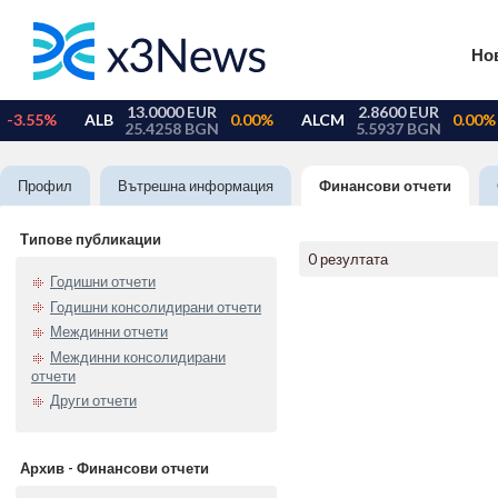
Но
Профил
Вътрешна информация
Финансови отчети
Типове публикации
0 резултата
Годишни отчети
Годишни консолидирани отчети
Междинни отчети
Междинни консолидирани
отчети
Други отчети
Архив - Финансови отчети