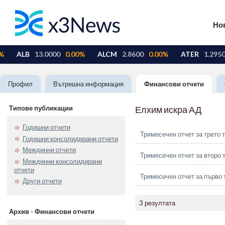
Но
Профил
Вътрешна информация
Финансови отчети
Типове публикации
Елхим искра АД
Годишни отчети
Тримесечен отчет за трето 
Годишни консолидирани отчети
Междинни отчети
Тримесечен отчет за второ 
Междинни консолидирани
отчети
Тримесечен отчет за първо 
Други отчети
3 резултата
Архив - Финансови отчети