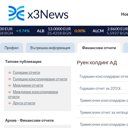
Но
Профил
Вътрешна информация
Финансови отчети
Типове публикации
Руен холдинг АД
Годишни отчети
Годишен консолидиран отче
Годишни консолидирани отчети
Междинни отчети
Годишен отчет за 2010г.
Междинни консолидирани
отчети
Тримесечен консолидиран о
Други отчети
Тримесечен отчет за четвър
Архив - Финансови отчети
Тримесечен консолидиран от