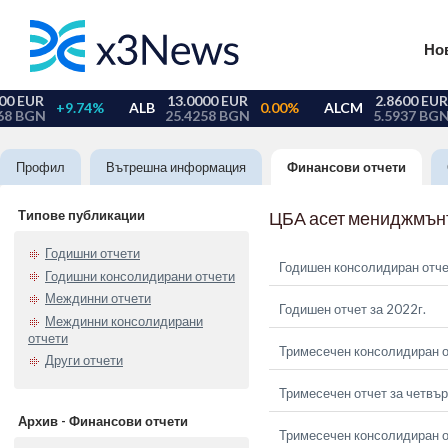
Но
Профил
Вътрешна информация
Финансови отчети
Типове публикации
ЦБА асет мениджмън
Годишни отчети
Годишен консолидиран отче
Годишни консолидирани отчети
Междинни отчети
Годишен отчет за 2022г.
Междинни консолидирани
отчети
Тримесечен консолидиран о
Други отчети
Тримесечен отчет за четвър
Архив - Финансови отчети
Тримесечен консолидиран от