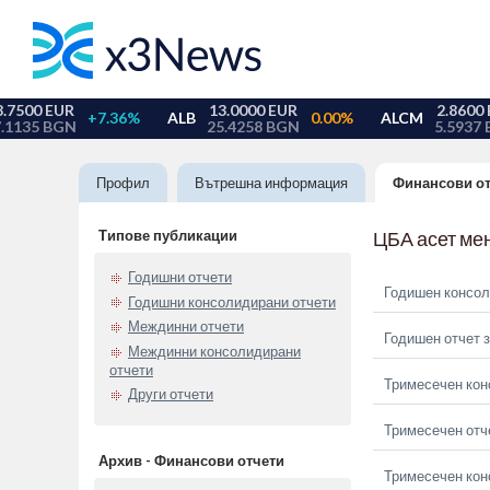
Профил
Вътрешна информация
Финансови о
Типове публикации
ЦБА асет ме
Годишни отчети
Годишен консол
Годишни консолидирани отчети
Междинни отчети
Годишен отчет з
Междинни консолидирани
отчети
Тримесечен кон
Други отчети
Тримесечен отче
Архив - Финансови отчети
Тримесечен кон