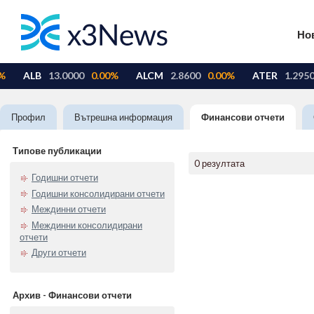
Но
Профил
Вътрешна информация
Финансови отчети
Типове публикации
0 резултата
Годишни отчети
Годишни консолидирани отчети
Междинни отчети
Междинни консолидирани
отчети
Други отчети
Архив - Финансови отчети