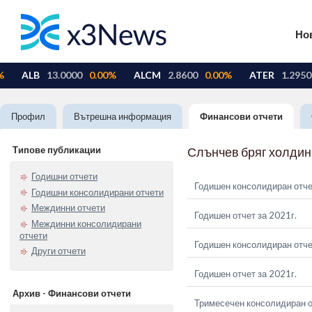
Но
Профил
Вътрешна информация
Финансови отчети
Типове публикации
Слънчев бряг холдин
Годишни отчети
Годишен консолидиран отче
Годишни консолидирани отчети
Междинни отчети
Годишен отчет за 2021г.
Междинни консолидирани
отчети
Годишен консолидиран отче
Други отчети
Годишен отчет за 2021г.
Архив - Финансови отчети
Тримесечен консолидиран о