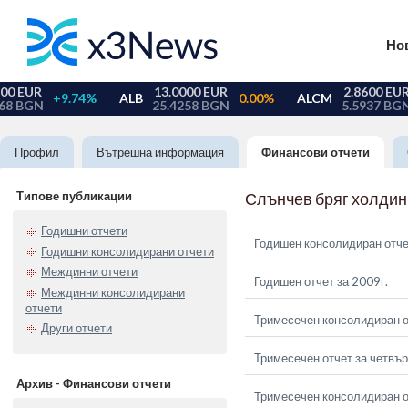
Но
Профил
Вътрешна информация
Финансови отчети
Типове публикации
Слънчев бряг холдин
Годишни отчети
Годишен консолидиран отче
Годишни консолидирани отчети
Междинни отчети
Годишен отчет за 2009г.
Междинни консолидирани
отчети
Тримесечен консолидиран о
Други отчети
Тримесечен отчет за четвър
Архив - Финансови отчети
Тримесечен консолидиран от