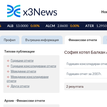
Но
Профил
Вътрешна информация
Финансови отчети
Типове публикации
София хотел Балкан
Годишни отчети
Годишен консолидиран отче
Годишни консолидирани отчети
Междинни отчети
Годишен отчет за 2007г.
Междинни консолидирани
отчети
Други отчети
2 резултата
Архив - Финансови отчети