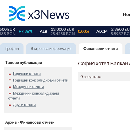
Но
Профил
Вътрешна информация
Финансови отчети
Типове публикации
София хотел Балкан
Годишни отчети
0 резултата
Годишни консолидирани отчети
Междинни отчети
Междинни консолидирани
отчети
Други отчети
Архив - Финансови отчети