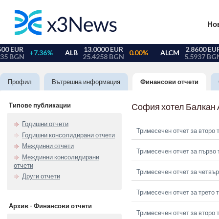
Но
Профил
Вътрешна информация
Финансови отчети
Типове публикации
София хотел Балкан
Годишни отчети
Тримесечен отчет за второ 
Годишни консолидирани отчети
Междинни отчети
Тримесечен отчет за първо 
Междинни консолидирани
отчети
Тримесечен отчет за четвър
Други отчети
Тримесечен отчет за трето 
Архив - Финансови отчети
Тримесечен отчет за второ 