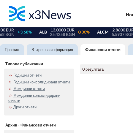
Но
Профил
Вътрешна информация
Финансови отчети
Типове публикации
0 резултата
Годишни отчети
Годишни консолидирани отчети
Междинни отчети
Междинни консолидирани
отчети
Други отчети
Архив - Финансови отчети