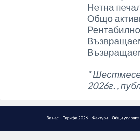
Нетна печа
Общо актив
Рентабилнос
Възвращаем
Възвращаем
* Шестмесе
2026г. , пуб
За нас
Тарифа 2026
Фактури
Общи условия