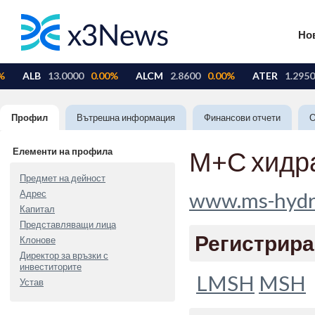
Но
Профил
Вътрешна информация
Финансови отчети
О
Елементи на профила
М+С хидр
Предмет на дейност
Адрес
www.ms-hydr
Капитал
Представляващи лица
Регистрира
Клонове
Директор за връзки с
инвеститорите
LMSH
MSH
Устав