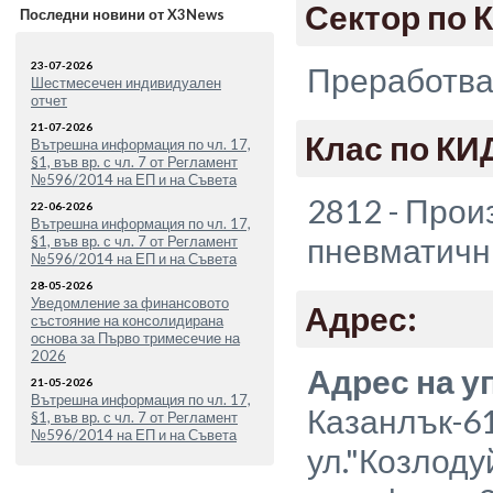
Сектор по 
Последни новини от X3News
23-07-2026
Преработв
Шестмесечен индивидуален
отчет
21-07-2026
Клас по КИ
Вътрешна информация по чл. 17,
§1, във вр. с чл. 7 от Регламент
№596/2014 на ЕП и на Съвета
2812 - Прои
22-06-2026
Вътрешна информация по чл. 17,
пневматичн
§1, във вр. с чл. 7 от Регламент
№596/2014 на ЕП и на Съвета
28-05-2026
Уведомление за финансовото
Адрес:
състояние на консолидирана
основа за Първо тримесечие на
2026
Адрес на у
21-05-2026
Вътрешна информация по чл. 17,
Казанлък-6
§1, във вр. с чл. 7 от Регламент
№596/2014 на ЕП и на Съвета
ул."Козлоду